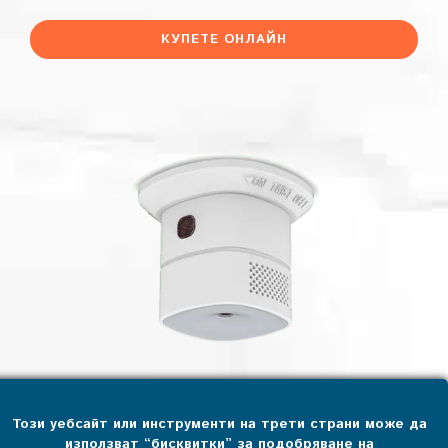
КУПЕТЕ ОНЛАЙН
Сензор за въглероден окис (CO)
Този уебсайт или инструменти на трети страни може да
използват “бисквитки” за подобряване на