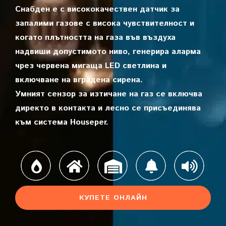
Снабден е с висококачествен датчик за
запалими газове с висока чувствителност и
когато плътността на газа във въздуха
надвиши допустимото ниво, генерира аларма
чрез червена мигаща LED светлина и
включване на вградена сирена.
Умният сензор за изтичане на газ се включва
директо в контакта и лесно се присъединява
към система Houseper.
КУПЕТЕ ОНЛАЙН