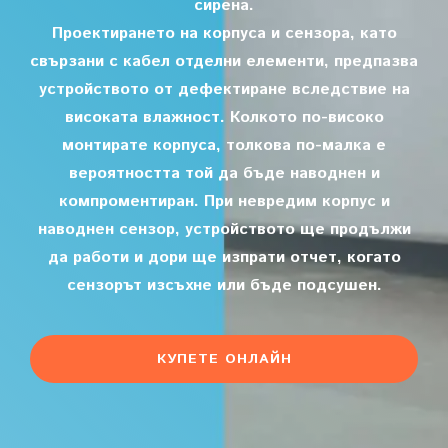
сирена.
Проектирането на корпуса и сензора, като
свързани с кабел отделни елементи, предпазва
устройството от дефектиране вследствие на
високата влажност. Колкото по-високо
монтирате корпуса, толкова по-малка е
вероятността той да бъде наводнен и
компроментиран. При невредим корпус и
наводнен сензор, устройството ще продължи
да работи и дори ще изпрати отчет, когато
сензорът изсъхне или бъде подсушен.
КУПЕТЕ ОНЛАЙН