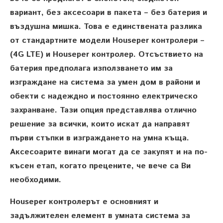
вариант, без аксесоари в пакета – без батерия и
въздушна мишка. Това е единствената разлика
от стандартните модели Houseper контролери –
(4G LTE) и Houseper контролер. Отсъствието на
батерия предполага използването им за
изграждане на система за умен дом в райони и
обекти с надеждно и постоянно електрическо
захранване. Тази опция представлява отлично
решение за всички, които искат да направят
първи стъпки в изграждането на умна къща.
Аксесоарите винаги могат да се закупят и на по-
късен етап, когато прецените, че вече са Ви
необходими.
Houseper контролерът е основният и
задължителен елемент в умната система за