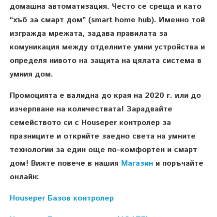
домашна автоматизация. Често се среща и като
“хъб за смарт дом” (smart home hub). Именно той
изгражда мрежата, задава правилата за
комуникация между отделните умни устройства и
определя нивото на защита на цялата система в
умния дом.
Промоцията е валидна до края на 2020 г. или до
изчерпване на количествата! Зарадвайте
семейството си с Houseper контролер за
празниците и открийте заедно света на умните
технологии за един още по-комфортен и смарт
дом! Вижте повече в нашия
Магазин
и поръчайте
онлайн:
Houseper Базов контролер