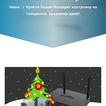
Home
/
Купете Базов Houseper контролер на
специална, празнична цена!