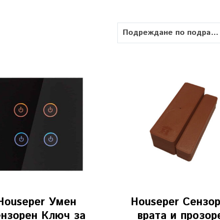
Подреждане по подразбиране
Houseper Умен
Houseper Сензор
нзорен Ключ за
врата и прозор