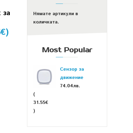
 за
Нямате артикули в
количката.
6
€
)
Most Popular
Сензор за
движение
74.04
лв.
(
31.55
€
КОНТАКТИ
)
sales@houseper.com
+359 878 44 02 76