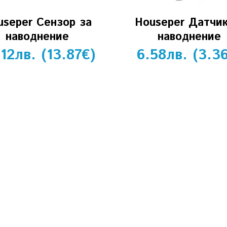
useper Сензор за
Houseper Датчик
наводнение
наводнение
.12
лв.
(
13.87
€
)
6.58
лв.
(
3.3
ОБСЛУЖВАНЕ НА КЛИЕНТИ
Детайли на профила
Поръчки