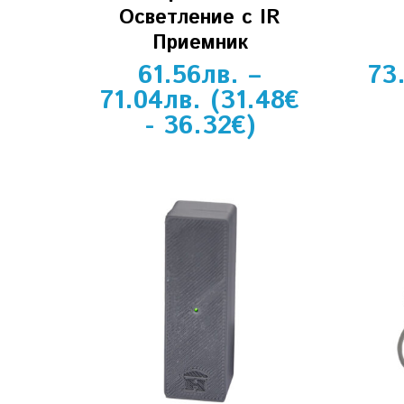
Осветление с IR
Приемник
61.56
лв.
–
73
71.04
лв.
(
31.48
€
-
36.32
€
)