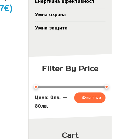
Енергийна ефективност
7
€
)
Умна охрана
Умна защита
Filter By Price
Цена:
0лв.
—
Филтър
80лв.
Cart