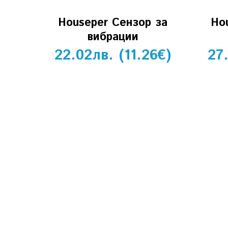
Houseper Сензор за
Ho
вибрации
22.02
лв.
(
11.26
€
)
27
ИНФОРМАЦИЯ
За нас
Политика за бисквитки