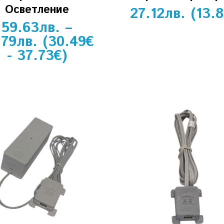
Осветление
27.12
лв.
(
13.8
59.63
лв.
–
.79
лв.
(
30.49
€
-
37.73
€
)