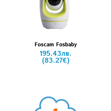
Foscam Fosbaby
195.43
лв.
(
83.27
€
)