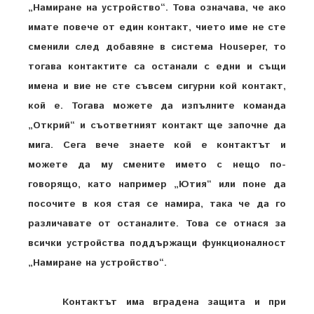
„Намиране на устройство“. Това означава, че ако
имате повече от един контакт, чието име не сте
сменили след добавяне в система Houseper, то
тогава контактите са останали с едни и същи
имена и вие не сте съвсем сигурни кой контакт,
кой е. Тогава можете да изпълните команда
„Открий“ и съответният контакт ще започне да
мига. Сега вече знаете кой е контактът и
можете да му смените името с нещо по-
говорящо, като например „Ютия“ или поне да
посочите в коя стая се намира, така че да го
различавате от останалите. Това се отнася за
всички устройства поддържащи функционалност
„Намиране на устройство“.
Контактът има вградена защита и при