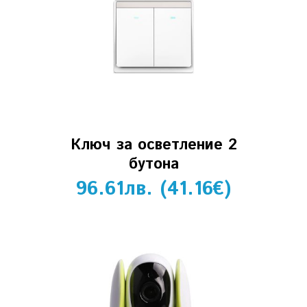
Ключ за осветление 2
бутона
96.61
лв.
(
41.16
€
)