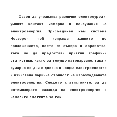
Освен да управлява различни електроуреди,
умният контакт измерва и консумация на
електроенергия. Присъединен към система
Houseper, той изпраща данните до
приложението, което ги събира и обработва,
така че да предостави приятни графични
статистики, както за текущо натоварване, така и
сумарно по дни с дневна и нощна електроенергия
и изчислена парична стойност на изразходваната
електроенергия. Следете статистиките, за да
оптимизирате разхода на електроенергия и
намалите сметките за ток.