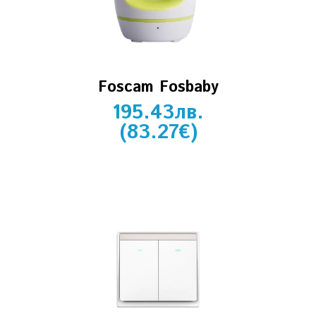
Foscam Fosbaby
195.43
лв.
(
83.27
€
)