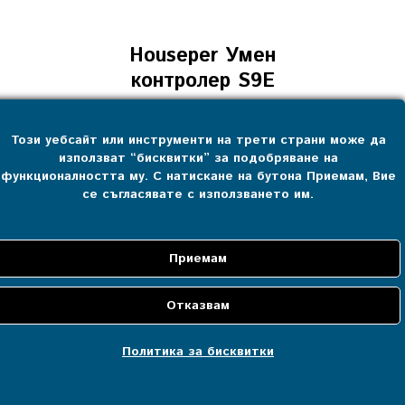
Houseper Умен
контролер S9E
0.00
лв.
(
0.00
€
)
Този уебсайт или инструменти на трети страни може да
използват “бисквитки” за подобряване на
функционалността му. С натискане на бутона Приемам, Вие
се съгласявате с използването им.
Categories
Всички
Умни контролери
Облачни услуги
Политика за бисквитки
IP Камери