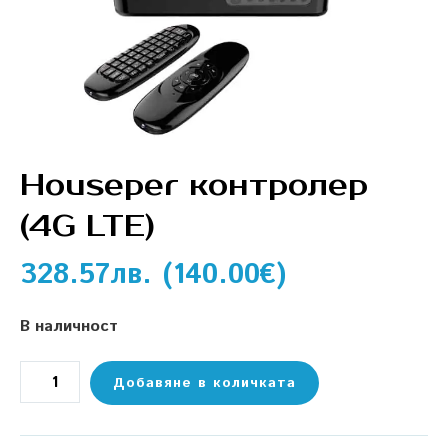
Houseper контролер
(4G LTE)
328.57
лв.
(
140.00
€
)
В наличност
Добавяне в количката