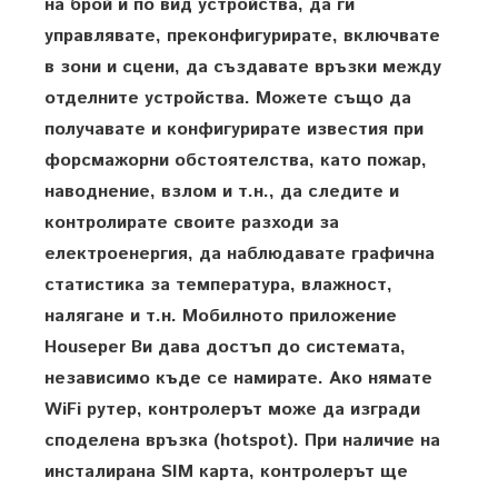
на брой и по вид устройства, да ги
управлявате, преконфигурирате, включвате
в зони и сцени, да създавате връзки между
отделните устройства. Можете също да
получавате и конфигурирате известия при
форсмажорни обстоятелства, като пожар,
наводнение, взлом и т.н., да следите и
контролирате своите разходи за
електроенергия, да наблюдавате графична
статистика за температура, влажност,
налягане и т.н. Мобилното приложение
Houseper Ви дава достъп до системата,
независимо къде се намирате. Ако нямате
WiFi рутер, контролерът може да изгради
споделена връзка (hotspot). При наличие на
инсталирана SIM карта, контролерът ще