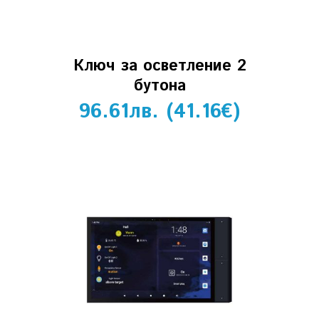
Ключ за осветление 2
бутона
96.61
лв.
(
41.16
€
)